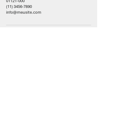
01121-000
(11) 3456-7890
info@meusite.com
Rua Duque de Caxias, 2319, 2º andar
Nossa Sra. Medianeira
Santa Maria - RS
contato@leveltecnologia.com.br
+55 (55) 9729-2888
Política de Privacidade