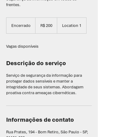
frentes.
200
Reais
Encerrado
E
R$ 200
Location 1
brasileiros
n
c
e
Vagas disponíveis
r
r
a
Descrição do serviço
d
o
Serviço de segurança da informação para
proteger dados sensíveis e manter a
integridade de seus sistemas. Abordagem
proativa contra ameaças cibernéticas.
Informações de contato
Rua Prates, 194 - Bom Retiro, São Paulo - SP,